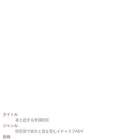
TOPPAGE
|
INTRODUCTION
|
CHARACTER
|
GALLERY
|
DOW
タイトル
君と恋する学園喫茶
ジャンル
喫茶部で彼女と愛を育むイチャラブADV
原画