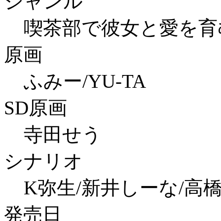
ジャンル
喫茶部で彼女と愛を育
原画
ふみー/YU-TA
SD原画
寺田せう
シナリオ
K弥生/新井しーな/高
発売日