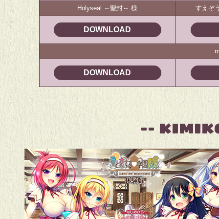
Holyseal ～聖封～ 様
すえぞ
DOWNLOAD
m
DOWNLOAD
-- KIMIKO