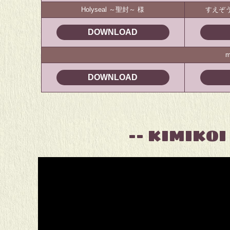
Holyseal ～聖封～ 様
すえぞ
DOWNLOAD
m
DOWNLOAD
-- KIMIKOI