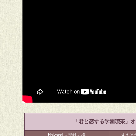
「君と恋する学園喫茶」オ
Holyseal ～聖封～ 様
すえぞ