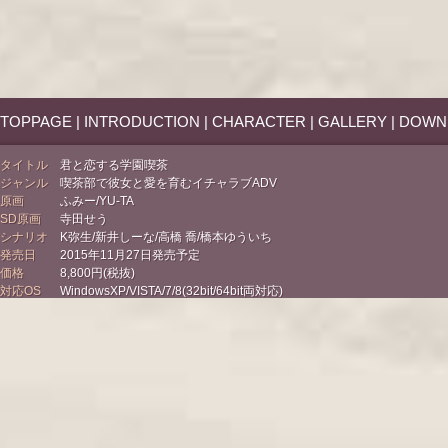
TOPPAGE
|
INTRODUCTION
|
CHARACTER
|
GALLERY
|
DOWN
タイトル
君と恋する学園喫茶
ジャンル
喫茶部で彼女と愛を育むイチャラブADV
原画
ふみー/YU-TA
SD原画
寺田せう
シナリオ
K弥生/新井しーな/高橋 喬/橋本ゆういち
発売日
2015年11月27日発売予定
価格
8,800円(税抜)
対応OS
WindowsXP/VISTA/7/8(32bit/64bit両対応)