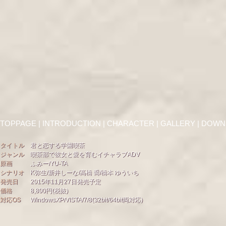
TOPPAGE
|
INTRODUCTION
|
CHARACTER
|
GALLERY
| DOWN
タイトル
君と恋する学園喫茶
ジャンル
喫茶部で彼女と愛を育むイチャラブADV
原画
ふみー/YU-TA
シナリオ
K弥生/新井しーな/高橋 喬/橋本 ゆういち
発売日
2015年11月27日発売予定
価格
8,800円(税抜)
対応OS
WindowsXP/VISTA/7/8(32bit/64bit両対応)